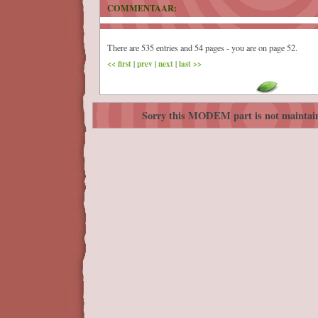
COMMENTAAR:
There are 535 entries and 54 pages - you are on page 52.
<< first
|
prev
|
next
|
last >>
Sorry this MODEM part is not maintai