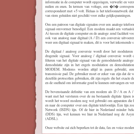
informatie in de computer wordt opgeslagen, verwerkt en verz
nullen en enen. In termen van voltage, een �0� correspo
correspondeert met +5 volt. Helaas is het telefoonnetwerk dat
van stem geluiden niet geschikt voor zulke gelijkspanningen.
Om een patroon van digitale signalen over een analoge telefoon
signaal omvormer benodigd. Een modem maakt een vertaalslag
A) tussen de digitale computer en de analoge zend faciliteit vo
ook van analoog naar digitaal (A / D) een conversie uitvoer
weer een digitaal signaal te maken, dit is voor het inkomende s
De digitaal / analoog conversie wordt door het moduleren v
dragende signaal. Voor analoog / digitaal conversie wordt 
filteren van het digitale signaal van de gemoduleerde analog
demodulatie zijn in het engels modulation en demodulati
MODEM. Modems worden altijd in paren gebruikt, een 
transmissie pad. De gebruiker moet er zeker van zijn dat de v
dezelfde protocollen gebruiken, dit zijn regels die het exacte
en de snelheid om informatie goed te kunnen ontvangen en ve
De bovenstaande definitie van een modem als D / A en A / D
want met het versturen over de nu bestaande digitale lijnen is
wordt het woord modem nog wel gebruikt om apparaten die h
en naar de computer over een digitale telefoonlijn. Een lijn zoa
Network (ISDN) lijn. Of de hier in Nederland minder beke
(DDS) lijn, wel kennen we hier in Nederland nog de Asymm
(ADSL).
Onze website zal zich beperken tot de data, fax en voice mode