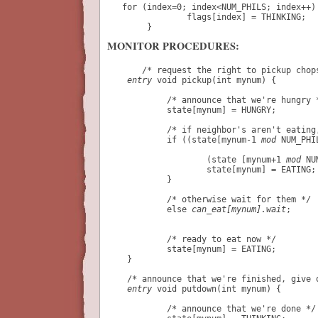
   for (index=0; index<NUM_PHILS; index++) 
                flags[index] = THINKING;

        }
MONITOR PROCEDURES:
       /* request the right to pickup chop
entry
 void pickup(int mynum) {
            /* announce that we're hungry 
            state[mynum] = HUNGRY;
            /* if neighbor's aren't eating
            if ((state[mynum-1 
mod
 NUM_PHI
                    (state [mynum+1 
mod
 NU
                    state[mynum] = EATING;
            }
            /* otherwise wait for them */
            else 
can_eat[mynum].wait
;
            /* ready to eat now */
            state[mynum] = EATING;
    }
    /* announce that we're finished, give 
entry
 void putdown(int mynum) {
            /* announce that we're done */