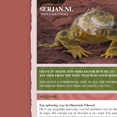
SERJAN.NL
SIMPLE SOLUTIONS
I HAVE TO THANK TOM MISSAAR FOR HE IS MY
.
HSP
ANY ITEM FROM THE MENU THAT SUITS YOUR NEEDS
THIS IS NOT A COMMERCIAL SITE. SO ALL THE INFORM
INFORM ME WHEN ANYTHING IS USEFULL TO YOU.
WELCOME
Een oplossing voor de Dinerende Filosoof
Dit is een mogelijke oplossing voor het probleem met de dine
de enige. Het concept van de filosofen is als volgd: Een aant
een ronde tafel. In het midden van de tafel staat een kom met 