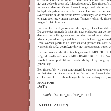
ligt een gedeelde chopstick (shared resource). Elke filosoof sp
aan eten en denken. Als een filosoof honger heeft, dan moet hi
tot bijde chopsticks alvorens te kunnen eten. We zoeken dus
syncronisatie en de efficientie leverd (efficency), en er voor z
en geen geen gedwongen wachten (fairness), ofwel de filoso
mag ook niet uitsterven.
Een monitor wordt gebruikt om de toegang tot staat variable en
De eetstokjes alsmede de rijst zijn geen onderdeel van de mon
dan was het volledige eten een monitor procedure en alleen 
Monitor procedures zijn gedefineerd voor het verkrijgen van de
Deze worden gebruikt als start en eind protocollen voor
werkelijk de sticks gebruiken (dit vindt meestal plaats buiten d
Het nummer van de filosofen is gegeven in
. 
NUM_PHILS
volgende stadia verkeren
,
of
. Voo
DENKEN
HONGERIG
ETEN
variabele waarop de filosoof wacht als hij of zij hongerig 
gebruik zijn.
Een filosoof die wil eten controlleerd de staat van zijn twee bu
aan het eten zijn. Anders wacht de filosoof. Een filosoof die 
een kans om te eten, als ze honger hebben en de stokjes vrij zij
MONITOR:
DATA:
condition
 can_eat[NUM_PHILS];          
INITIALIZATION: