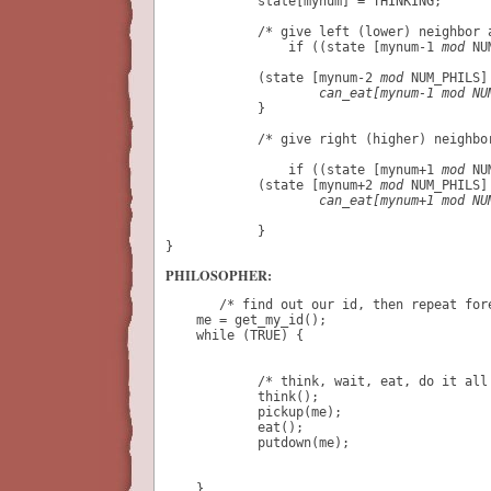
            state[mynum] = THINKING;
            /* give left (lower) neighbor 

                if ((state [
mynum-1 
mod
 NU
            (state [mynum-2 
mod
 NUM_PHILS]
can_eat[mynum-1 mod NU
            }
            /* give right (higher) neighbo
                if ((state [
mynum+1 
mod
 NU
            (state [mynum+2 
mod
 NUM_PHILS]
can_eat[mynum+1 mod NU
            }
}
PHILOSOPHER:
       /* find out our id, then repeat for
    me = get_my_id();
    while (TRUE) {
            /* think, wait, eat, do it all
            think();
            pickup(me);
            eat();
            putdown(me);
    }