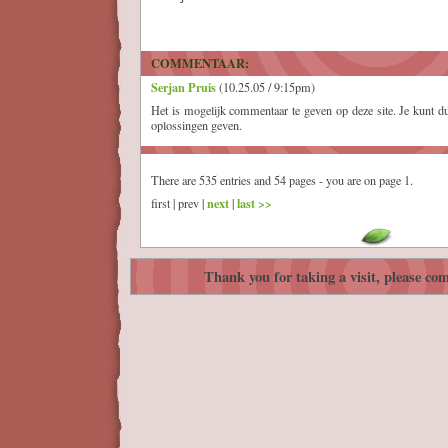
COMMENTAAR:
Serjan Pruis
(10.25.05 / 9:15pm)
Het is mogelijk commentaar te geven op deze site. Je kunt du
oplossingen geven.
There are 535 entries and 54 pages - you are on page 1.
next
last >>
first | prev |
|
Thank you for taking a visit, please com