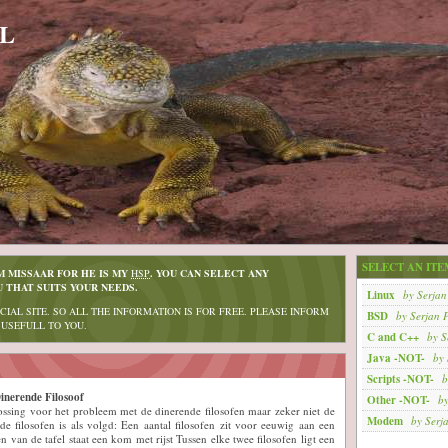
NL
SELECT AN ITE
M MISSAAR FOR HE IS MY
HSP
. YOU CAN SELECT ANY
 THAT SUITS YOUR NEEDS.
Linux
by
Serjan
CIAL SITE. SO ALL THE INFORMATION IS FOR FREE. PLEASE INFORM
BSD
by
Serjan P
 USEFULL TO YOU.
C and C++
by
S
Java -NOT-
by
Scripts -NOT-
b
inerende Filosoof
Other -NOT-
b
ossing voor het probleem met de dinerende filosofen maar zeker niet de
Modem
by
Serj
e filosofen is als volgd: Een aantal filosofen zit voor eeuwig aan een
n van de tafel staat een kom met rijst Tussen elke twee filosofen ligt een