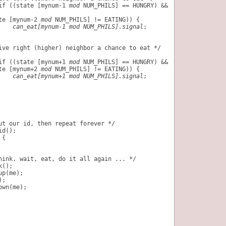
if ((state [
mynum-1 
mod
 NUM_PHILS] == HUNGRY) &&
te [mynum-2 
mod
 NUM_PHILS] != EATING)) {
can_eat[mynum-1 mod NUM_PHILS].signal
;
ive right (higher) neighbor a chance to eat */
if ((state [
mynum+1 
mod
 NUM_PHILS] == HUNGRY) &&
te [mynum+2 
mod
 NUM_PHILS] != EATING)) {
can_eat[mynum+1 mod NUM_PHILS].signal
;
ut our id, then repeat forever */
id();
 {
hink, wait, eat, do it all again ... */
k();
up(me);
);
own(me);