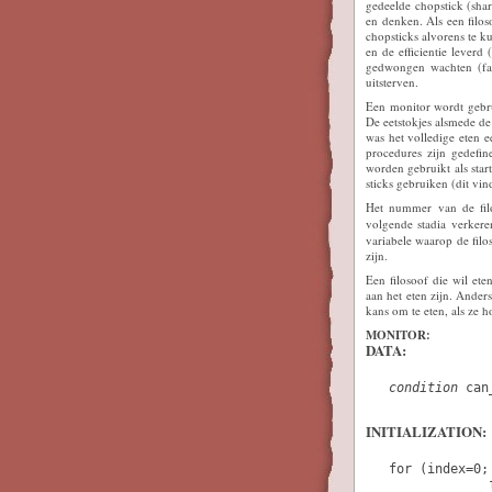
gedeelde chopstick (shar
en denken. Als een filos
chopsticks alvorens te k
en de efficientie leverd
gedwongen wachten (fai
uitsterven.
Een monitor wordt gebrui
De eetstokjes alsmede de
was het volledige eten e
procedures zijn gedefin
worden gebruikt als sta
sticks gebruiken (dit vin
Het nummer van de fil
volgende stadia verker
variabele waarop de filos
zijn.
Een filosoof die wil ete
aan het eten zijn. Anders
kans om te eten, als ze h
MONITOR:
DATA:
condition
 can
INITIALIZATION:
   for (index=0;
                