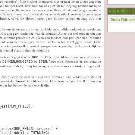
ed resource). Elke filosoof spendeerd zijn of haar leven alleen aan eten
oof honger heeft, dan moet hij of zij exclusief toegang hebben tot bijde
unnen eten. We zoeken dus naar een methode die de nodige syncronisatie
RESOURCES:
 (efficency), en er voor zorgt dat er geen deadlock onstaat en geen geen
rness), ofwel de filosoof moet geen honger krijgen en mag ook niet
Dining Philosoph
kt om de toegang tot staat variable en conditie variabele te reguleren.
 rijst zijn geen onderdeel van de monitor. Als ze dat wel zouden zijn dan
en monitor procedure en alleen een filosoof zou per keer eten. Monitor
eerd voor het verkrijgen van de sticks en het neerleggen ervan. Deze
rt en eind protocollen voor de programma segmenten welke werkelijk de
dt meestal plaats buiten de monitor).
osofen is gegeven in
. Elke filosoof kan in een van de
NUM_PHILS
en
,
of
. Voor elke filosoof is er een conditie
DENKEN
HONGERIG
ETEN
oof wacht als hij of zij hongerig is en een of meer eetstokjes in gebruik
n controlleerd de staat van zijn twee buren en gaat verder als bijde niet
 wacht de filosoof. Een filosoof die klaar is met eten geeft elke buur een
onger hebben en de stokjes vrij zijn.
_eat[NUM_PHILS];                                                
 index<NUM_PHILS; index++) {

flags[index] = THINKING;
