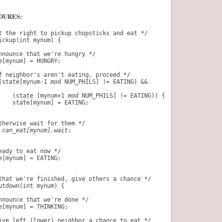
DURES:
t the right to pickup chopsticks and eat */
ickup(int mynum) {
nnounce that we're hungry */
e[mynum] = HUNGRY;
f neighbor's aren't eating, proceed */
(state[mynum-1 
mod
 NUM_PHILS] != EATING) &&
    (state [mynum+1 
mod
 NUM_PHILS] != EATING)) {
    state[mynum] = EATING;
therwise wait for them */
 
can_eat[mynum].wait
;
eady to eat now */
e[mynum] = EATING;
that we're finished, give others a chance */
utdown(int mynum) {
nnounce that we're done */
e[mynum] = THINKING;
ive left (lower) neighbor a chance to eat */