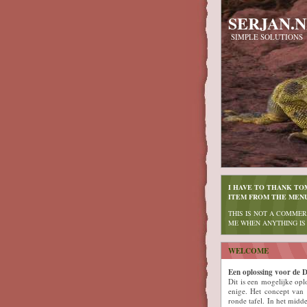
SERJAN.
SIMPLE SOLUTIONS
I HAVE TO THANK TO
ITEM FROM THE MENU
THIS IS NOT A COMMER
ME WHEN ANYTHING IS
WELCOME
Een oplossing voor de D
Dit is een mogelijke opl
enige. Het concept van d
ronde tafel. In het midde