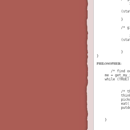

                
            (sta
            }
            /* g
                
            (sta
            }
}
PHILOSOPHER:
       /* find o
    me = get_my_
    while (TRUE)
            /* t
            thin
            pick
            eat(
            putd
    }