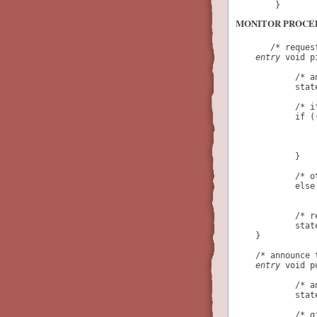
        }
MONITOR PROCE
       /* reques
entry
 void p
            /* a
            stat
            /* i
            if (
                
                
            }
            /* o
            else
            /* r
            stat
    }
    /* announce 
entry
 void p
            /* a
            stat
            /* g